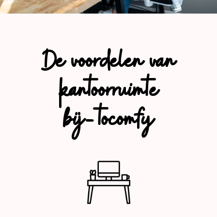
De voordelen van
kantoorruimte
bij-tocomfy